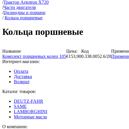
/
Трактор Argotron X720
/
Части двигателя
/
Цилиндры и поршни
/
Кольца поршневые
Кольца поршневые
Название
Цена:
Код
Примени
Комплект поршневых колец 105
€153,90
0.338.0052.6/20
Примени
Интернет-магазин:
Оплата
Доставка
Возврат
Каталог товаров:
DEUTZ-FAHR
SAME
LAMBORGHINI
Моторные масла
О компании: