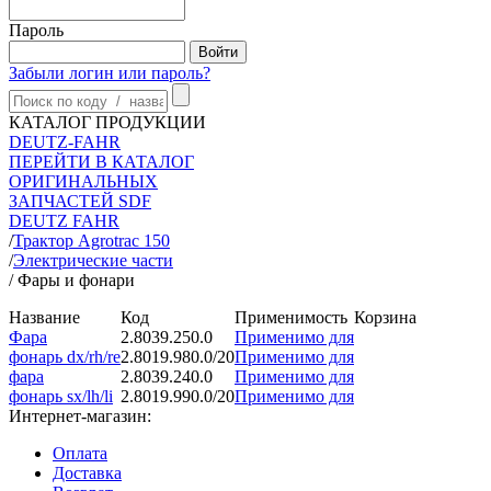
Пароль
Забыли логин или пароль?
КАТАЛОГ ПРОДУКЦИИ
DEUTZ-FAHR
ПЕРЕЙТИ В КАТАЛОГ
ОРИГИНАЛЬНЫХ
ЗАПЧАСТЕЙ SDF
DEUTZ FAHR
/
Трактор Agrotrac 150
/
Электрические части
/
Фары и фонари
Название
Код
Применимость
Корзина
Фара
2.8039.250.0
Применимо для
фонарь dx/rh/re
2.8019.980.0/20
Применимо для
фара
2.8039.240.0
Применимо для
фонарь sx/lh/li
2.8019.990.0/20
Применимо для
Интернет-магазин:
Оплата
Доставка