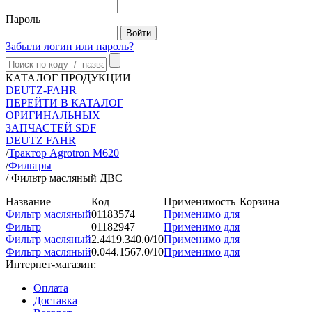
Пароль
Забыли логин или пароль?
КАТАЛОГ ПРОДУКЦИИ
DEUTZ-FAHR
ПЕРЕЙТИ В КАТАЛОГ
ОРИГИНАЛЬНЫХ
ЗАПЧАСТЕЙ SDF
DEUTZ FAHR
/
Трактор Agrotron M620
/
Фильтры
/
Фильтр масляный ДВС
Название
Код
Применимость
Корзина
Фильтр масляный
01183574
Применимо для
Фильтр
01182947
Применимо для
Фильтр масляный
2.4419.340.0/10
Применимо для
Фильтр масляный
0.044.1567.0/10
Применимо для
Интернет-магазин:
Оплата
Доставка