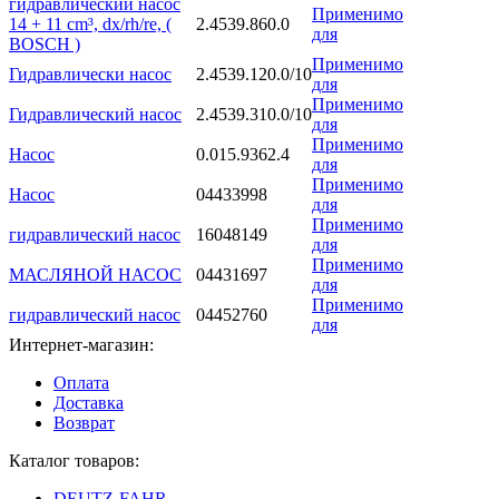
гидравлический насос
Применимо
14 + 11 cm³, dx/rh/re, (
2.4539.860.0
для
BOSCH )
Применимо
Гидравлически насос
2.4539.120.0/10
для
Применимо
Гидравлический насос
2.4539.310.0/10
для
Применимо
Насос
0.015.9362.4
для
Применимо
Насос
04433998
для
Применимо
гидравлический насос
16048149
для
Применимо
МАСЛЯНОЙ НАСОС
04431697
для
Применимо
гидравлический насос
04452760
для
Интернет-магазин:
Оплата
Доставка
Возврат
Каталог товаров:
DEUTZ-FAHR